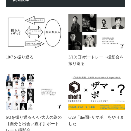
10/7を振り返る
3/19(日)ポートレート撮影会を
振り返る
6/3を振り返る-いい大人の為の
6/29「the間×ザマポ」をやりま
【自分と出会い直す】ポート
した
レート撮影会…